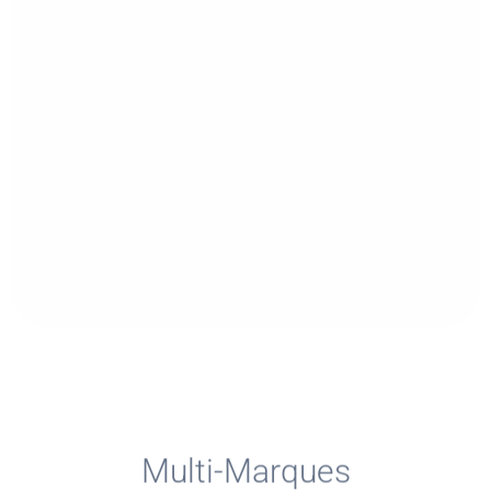
Immédiatement Et
Informations Utile
Chaque Départem
Alejandro Reyes
Director General Print 
Multi-Marques