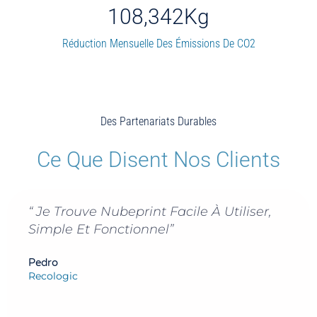
108,342
Kg
Réduction Mensuelle Des Émissions De CO2
Des Partenariats Durables
Ce Que Disent Nos Clients
rint Facile À Utiliser,
"Nubeprint Est Not
onnel”
Travail, Dans La 
D'impression, Faci
Interdépartement
Applications Très
Permettent D'ana